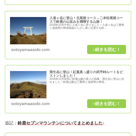
入道ヶ岳に登山！北尾根コース→二本松尾根コー
スで鈴鹿の山並みを満喫する山旅！
2018年10月中旬に入道ヶ岳に登りました！入道ヶ岳は三重県
と滋賀県の県境稜線から少し東に位置する鈴...
sotoyamaasobi.com
雨乞岳に登山！紅葉真っ盛りの武平峠ルートをピ
ストンしました！
2018年11月初旬に鈴鹿山脈の第２の高峰、雨乞岳に登山に訪
れました！鈴鹿山脈は三重県と滋賀県の県境...
sotoyamaasobi.com
追記：
鈴鹿セブンマウンテンについてまとめました
↓