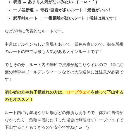
表道 ← あまり人気がないみたい…(´・ω・｀)
一ノ谷新道 ← 奇石･巨岩が多いルート！景色がいい！
武平峠ルート ← 一番距離が短いルート！傾斜は急です！
などが特に代表的なルートです。
中道はアルペンらしい岩場もあって、景色も良いので、御在所岳
のルートの中では最も人気があるメインルートです！
でもその分、ルート内の難所で渋滞が起こりやすいので、特に紅
葉の時季やゴールデンウィークなどの大型連休には注意が必要で
す！
初心者の方やお子様連れの方は、
ロープウェイ
を使って下山する
のもオススメ！
ルート内には鎖場やザレ場などの難所もあるので、体力に自信が
なかったり、危険を感じたりした場合は無理せずロープウェイで
下山することもできるので安心ですね(*´ω｀*)！