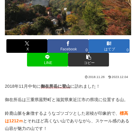
X
Facebook
はてブ
0
0
LINE
コピー
2018.11.26
2023.12.04
2018年11月中旬に
御在所岳に登山
に訪れました！
御在所岳は三重県菰野町と滋賀県東近江市の県境に位置する山。
鈴鹿山脈を象徴するようなゴツゴツとした岩稜が印象的で、
標高
は1212ｍ
とそれほど高くない山でありながら、スケール感のある
山容が魅力の山です！