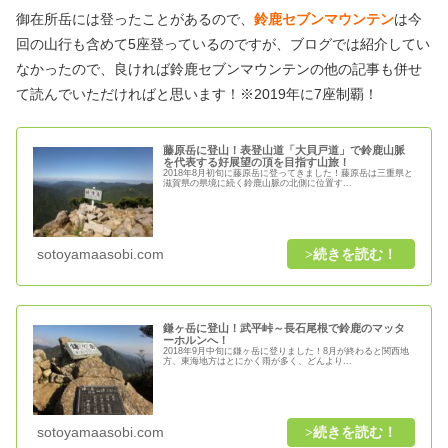
御在所岳には登ったことがあるので、
鈴鹿セブンマウンテン
は今
回の山行も含めて5座登っているのですが、ブログでは紹介してい
なかったので、良ければ鈴鹿セブンマウンテンの他の記事も併せ
て読んでいただければと思います！※2019年に7座制覇！
藤原岳に登山！表登山道「大貝戸道」で鈴鹿山脈
を代表する好展望の頂を目指す山旅！
2018年8月初旬に藤原岳に登ってきました！藤原岳は三重県と
滋賀県の県境に続く鈴鹿山脈の北側に位置す...
sotoyamaasobi.com
鎌ヶ岳に登山！武平峠～長石尾根で鈴鹿のマッタ
ーホルンへ！
2018年9月中旬に鎌ヶ岳に登りました！8月が終わると関西地
方、東海地方はとにかく雨が多く、どんより...
sotoyamaasobi.com