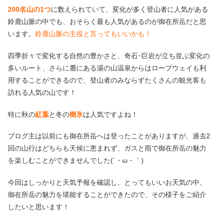
200名山の1つ
に数えられていて、変化が多く登山者に人気がある
鈴鹿山脈の中でも、おそらく最も人気があるのが御在所岳だと思
います。
鈴鹿山脈の主役と言ってもいいかも！
四季折々で変化する自然の豊かさと、奇石･巨岩が立ち並ぶ変化の
多いルート、さらに麓にある湯の山温泉からはロープウェイも利
用することができるので、登山者のみならずたくさんの観光客も
訪れる人気の山です！
特に秋の
紅葉
と冬の
樹氷
は人気ですよね！
ブログ主は以前にも御在所岳へは登ったことがありますが、過去2
回の山行はどちらも天候に恵まれず、ガスと雨で御在所岳の魅力
を楽しむことができませんでした(´・ω・｀)
今回はしっかりと天気予報を確認し、とってもいいお天気の中、
御在所岳の魅力を堪能することができたので、その様子をご紹介
したいと思います！