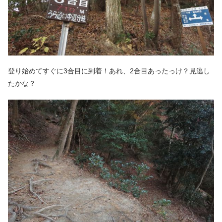
登り始めてすぐに3合目に到着！あれ、2合目あったっけ？見逃し
たかな？