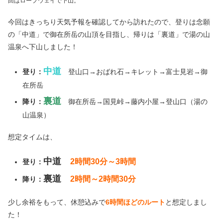
回はロープウェイで下山。
今回はきっちり天気予報を確認してから訪れたので、登りは念願
の「中道」で御在所岳の山頂を目指し、帰りは「裏道」で湯の山
温泉へ下山しました！
中道
登り：
登山口→おばれ石→キレット→富士見岩→御
在所岳
裏道
降り：
御在所岳→国見峠→藤内小屋→登山口（湯の
山温泉）
想定タイムは、
中道
2時間30分～3時間
登り：
裏道
2時間～2時間30分
降り：
少し余裕をもって、休憩込みで
6時間ほどのルート
と想定しまし
た！