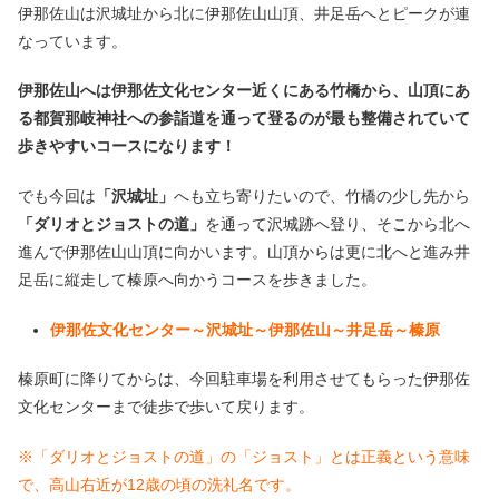
伊那佐山は沢城址から北に伊那佐山山頂、井足岳へとピークが連
なっています。
伊那佐山へは伊那佐文化センター近くにある竹橋から、山頂にあ
る都賀那岐神社への参詣道を通って登るのが最も整備されていて
歩きやすいコースになります！
でも今回は
「沢城址」
へも立ち寄りたいので、竹橋の少し先から
「ダリオとジョストの道」
を通って沢城跡へ登り、そこから北へ
進んで伊那佐山山頂に向かいます。山頂からは更に北へと進み井
足岳に縦走して榛原へ向かうコースを歩きました。
伊那佐文化センター～沢城址～伊那佐山～井足岳～榛原
榛原町に降りてからは、今回駐車場を利用させてもらった伊那佐
文化センターまで徒歩で歩いて戻ります。
※「ダリオとジョストの道」の「ジョスト」とは正義という意味
で、高山右近が12歳の頃の洗礼名です。