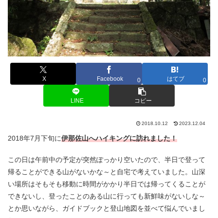
X
Facebook
はてブ
0
0
LINE
コピー
2018.10.12
2023.12.04
2018年7月下旬に
伊那佐山へハイキングに訪れました！
この日は午前中の予定が突然ぽっかり空いたので、半日で登って
帰ることができる山がないかな～と自宅で考えていました。山深
い場所はそもそも移動に時間がかかり半日では帰ってくることが
できないし、登ったことのある山に行っても新鮮味がないしな～
とか思いながら、ガイドブックと登山地図を並べて悩んでいまし