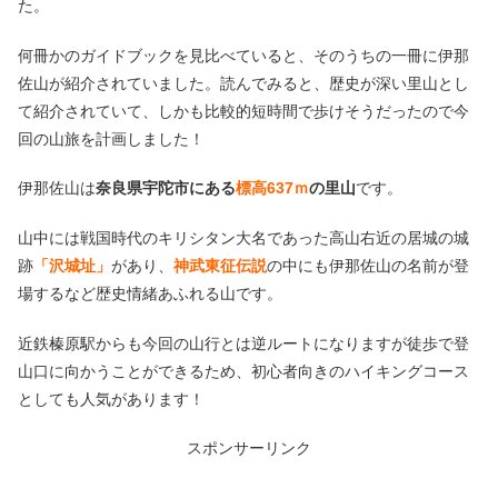
た。
何冊かのガイドブックを見比べていると、そのうちの一冊に伊那
佐山が紹介されていました。読んでみると、歴史が深い里山とし
て紹介されていて、しかも比較的短時間で歩けそうだったので今
回の山旅を計画しました！
伊那佐山は
奈良県宇陀市にある
標高637ｍ
の里山
です。
山中には戦国時代のキリシタン大名であった高山右近の居城の城
跡
「沢城址」
があり、
神武東征伝説
の中にも伊那佐山の名前が登
場するなど歴史情緒あふれる山です。
近鉄榛原駅からも今回の山行とは逆ルートになりますが徒歩で登
山口に向かうことができるため、初心者向きのハイキングコース
としても人気があります！
スポンサーリンク