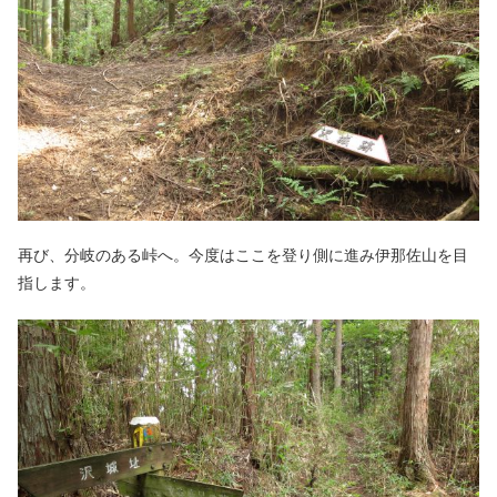
再び、分岐のある峠へ。今度はここを登り側に進み伊那佐山を目
指します。