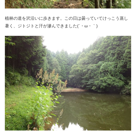
植林の道を沢沿いに歩きます。この日は曇っていてけっこう蒸し
暑く、ジトジトと汗が滲んできました(´・ω・｀)