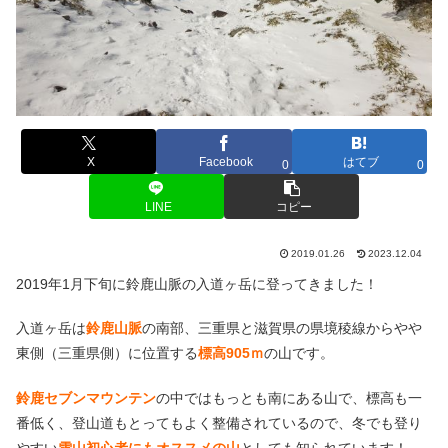
X
Facebook
はてブ
0
0
LINE
コピー
2019.01.26
2023.12.04
2019年1月下旬に鈴鹿山脈の入道ヶ岳に登ってきました！
入道ヶ岳は
鈴鹿山脈
の南部、三重県と滋賀県の県境稜線からやや
東側（三重県側）に位置する
標高905ｍ
の山です。
鈴鹿セブンマウンテン
の中ではもっとも南にある山で、標高も一
番低く、登山道もとってもよく整備されているので、冬でも登り
やすい
雪山初心者にもオススメの山
としても知られています！