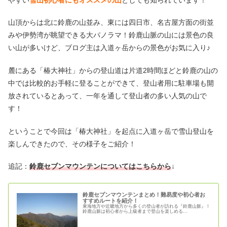
山頂からは北に鈴鹿の山並み、東には四日市、名古屋方面の街並
みや伊勢湾が眺望できる大パノラマ！鈴鹿山脈の山には景色の良
い山が多いけど、ブログ主は入道ヶ岳からの景色がお気に入り♪
麓にある「椿大神社」からの登山道は片道2時間ほどと鈴鹿の山の
中では比較的お手軽に登ることができて、登山者用に駐車場も開
放されているとあって、一年を通して登山者の多い人気の山で
す！
ということで今回は「椿大神社」を起点に入道ヶ岳で雪山登山を
楽しんできたので、その様子をご紹介！
追記：
鈴鹿セブンマウンテンについてはこちらから
↓
鈴鹿セブンマウンテンまとめ！難易度や初心者お
すすめルートを紹介！
東海地方や近畿地方から多くの登山者が訪れる『鈴鹿山脈』！
鈴鹿山脈は初心者から上級者まで登山を楽しめる...