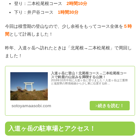
登り：二本松尾根コース
2時間10分
下り：井戸谷コース
1時間30分
今回は積雪期の登山なので、少し余裕をもってコース全体を
５時
間
として計画しました！
昨年、入道ヶ岳へ訪れたときは「北尾根→二本松尾根」で周回し
ました！
入道ヶ岳に登山！北尾根コース→二本松尾根コー
スで鈴鹿の山並みを満喫する山旅！
2018年10月中旬に入道ヶ岳に登りました！入道ヶ岳は三重県
と滋賀県の県境稜線から少し東に位置する鈴...
sotoyamaasobi.com
入道ヶ岳の駐車場とアクセス！