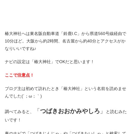
椿大神社へは東名阪自動車道「鈴鹿I.C」から県道560号線経由で
10分ほど。大阪から約2時間、名古屋から約40分とアクセスがか
なりいいですね♪
ナビの設定は「椿大神社」でOKだと思います！
ここで注意点！
ブログ主は初めて訪れたとき「椿大神社」という名前を読めませ
んでした(´；ω；｀)
「
つばきおおかみやしろ
」
調べてみると、
と読むみた
いです！
車のナビで「つばきじんじゃ」や「つばきたいしゃ」と検索して