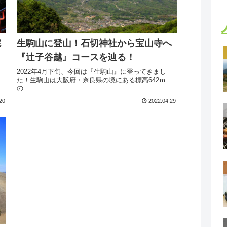
院
生駒山に登山！石切神社から宝山寺へ
『辻子谷越』コースを辿る！
2022年4月下旬、今回は『生駒山』に登ってきまし
た！生駒山は大阪府・奈良県の境にある標高642ｍ
の...
20
2022.04.29