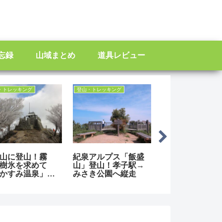
忘録
山域まとめ
道具レビュー
・トレッキング
登山・トレッキング
登山・トレッキング
山に登山！霧
紀泉アルプス「飯盛
大和三山（畝傍
樹氷を求めて
山」登山！孝子駅→
香具山・耳成山
かすみ温泉」か
みさき公園へ縦走
山！藤原京の名
ストン！
巡る！