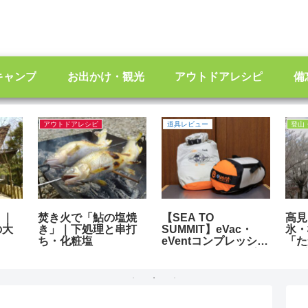
キャンプ
お出かけ・観光
アウトドアレシピ
備
アウトドアレシピ
道具レビュー
登山
）｜
焚き火で「鮎の塩焼
【SEA TO
高見
の大
き」｜下処理と串打
SUMMIT】eVac・
氷・
ち・化粧塩
eVentコンプレッショ
「た
ンドライサックは絶
らピ
対オススメできる逸
品！