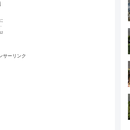
端
に
.
12
ンサーリンク