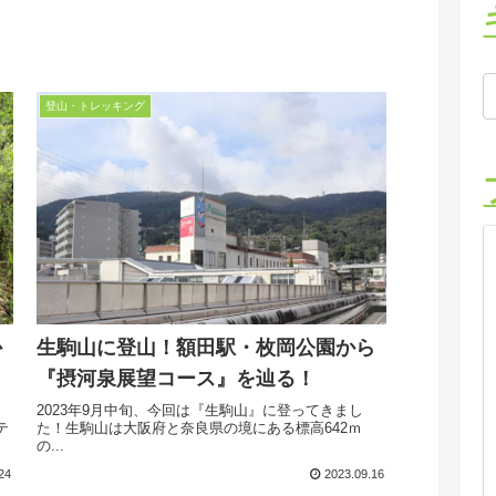
登山・トレッキング
か
生駒山に登山！額田駅・枚岡公園から
『摂河泉展望コース』を辿る！
2023年9月中旬、今回は『生駒山』に登ってきまし
テ
た！生駒山は大阪府と奈良県の境にある標高642ｍ
の...
24
2023.09.16