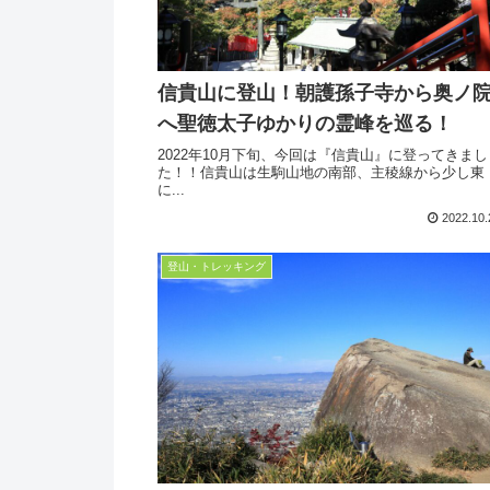
信貴山に登山！朝護孫子寺から奥ノ
へ聖徳太子ゆかりの霊峰を巡る！
2022年10月下旬、今回は『信貴山』に登ってきまし
た！！信貴山は生駒山地の南部、主稜線から少し東
に...
2022.10.
登山・トレッキング