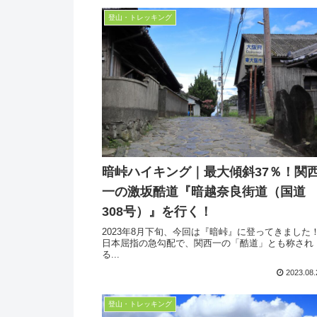
登山・トレッキング
暗峠ハイキング｜最大傾斜37％！関
一の激坂酷道『暗越奈良街道（国道
308号）』を行く！
2023年8月下旬、今回は『暗峠』に登ってきました
日本屈指の急勾配で、関西一の「酷道」とも称され
る...
2023.08.
登山・トレッキング