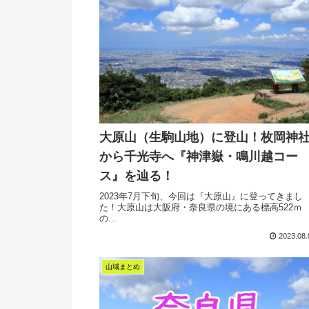
大原山（生駒山地）に登山！枚岡神
から千光寺へ『神津嶽・鳴川越コー
ス』を辿る！
2023年7月下旬、今回は『大原山』に登ってきまし
た！大原山は大阪府・奈良県の境にある標高522ｍ
の...
2023.08.
山域まとめ