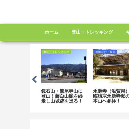
ホーム
登山・トレッキング
ンプ
登山・トレッキング
お出かけ・観光
レスト・イン洞
鏡石山・熊尾寺山に
永源寺（滋賀県
ャンプ場｜温泉
登山！藤白山脈を縦
臨済宗永源寺派
大峰の山々に囲
走し山城跡を巡る！
本山へ参拝！
たキャンプ場！