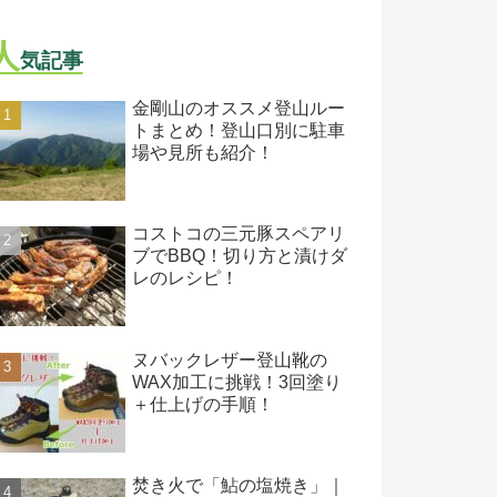
人
気記事
金剛山のオススメ登山ルー
トまとめ！登山口別に駐車
場や見所も紹介！
コストコの三元豚スペアリ
ブでBBQ！切り方と漬けダ
レのレシピ！
ヌバックレザー登山靴の
WAX加工に挑戦！3回塗り
＋仕上げの手順！
焚き火で「鮎の塩焼き」｜