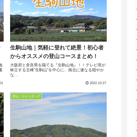
ン
生駒山地｜気軽に登れて絶景！初心者
からオススメの登山コースまとめ！
地
大阪府と奈良県を隔てる『生駒山地』！！テレビ塔が
遺
林立する主峰”生駒山”を中心に、南北に連なる穏やか
な...
01
2022.10.27
登山・トレッキング