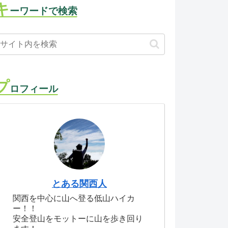
キ
ーワードで検索
プ
ロフィール
とある関西人
関西を中心に山へ登る低山ハイカ
ー！！
安全登山をモットーに山を歩き回り