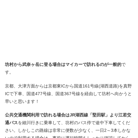
坊村から武奈ヶ岳に登る場合はマイカーで訪れるのが一般的
で
す。
京都、大津方面からは京都東ICから国道161号線(湖西道路)を真野
ICで下車、国道477号線、国道367号線を経由して坊村へ向かうと
早いと思います！
公共交通機関利用で訪れる場合はJR湖西線「堅田駅」より江若交
通バス
を細川行きに乗車して、坊村のバス停で途中下車してくだ
さい。しかしこの路線は非常に便数が少なく、一日2～3本しかな