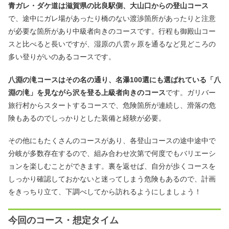
青ガレ・ダケ道は滋賀県の比良駅側、大山口からの登山コース
で、途中にガレ場があったり橋のない渡渉箇所があったりと注意
が必要な箇所があり中級者向きのコースです。行程も御殿山コー
スと比べると長いですが、湿原の八雲ヶ原を通るなど見どころの
多い登りがいのあるコースです。
八淵の滝コースはその名の通り、名瀑100選にも選ばれている「八
淵の滝」を見ながら沢を登る上級者向きのコース
です。ガリバー
旅行村からスタートするコースで、危険箇所が連続し、滑落の危
険もあるのでしっかりとした装備と経験が必要。
その他にもたくさんのコースがあり、各登山コースの途中途中で
分岐が多数存在するので、組み合わせ次第で何度でもバリエーシ
ョンを楽しむことができます。裏を返せば、自分が歩くコースを
しっかり確認しておかないと迷ってしまう危険もあるので、計画
をきっちり立て、下調べしてから訪れるようにしましょう！
今回のコース・想定タイム