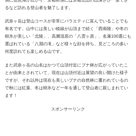
るなど訪れる登山者を魅了します。
武奈ヶ岳は登山コースが非常にバラエティに富んでいることでも
有名です。山中には美しい稜線が山頂まで続く「西南陵」や冬の
樹氷が美しい「北陵」、高層湿原の「八雲ヶ原」、名瀑100選にも
選ばれている「八淵の滝」など様々な顔を持ち、見どころの多い
何度訪れても楽しめる山です。
また武奈ヶ岳の山名はかつて山頂付近にブナ林が広がっていたこ
とが由来とされていて、現在は山頂付近は展望の良い開けた様子
ですが、それ以外は現在も美しいブナの自然林に覆われているの
で秋には紅葉、冬は樹氷など一年を通して登山者に親しまれてい
ます！
スポンサーリンク