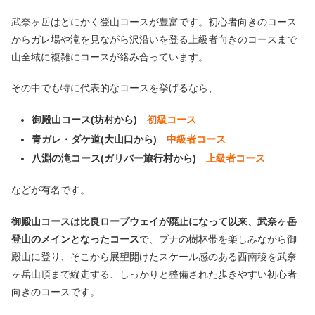
武奈ヶ岳はとにかく登山コースが豊富です。初心者向きのコース
からガレ場や滝を見ながら沢沿いを登る上級者向きのコースまで
山全域に複雑にコースが絡み合っています。
その中でも特に代表的なコースを挙げるなら、
御殿山コース(坊村から)
初級コース
青ガレ・ダケ道(大山口から)
中級者コース
八淵の滝コース(ガリバー旅行村から)
上級者コース
などが有名です。
御殿山コースは比良ロープウェイが廃止になって以来、武奈ヶ岳
登山のメインとなったコース
で、ブナの樹林帯を楽しみながら御
殿山に登り、そこから展望開けたスケール感のある西南稜を武奈
ヶ岳山頂まで縦走する、しっかりと整備された歩きやすい初心者
向きのコースです。