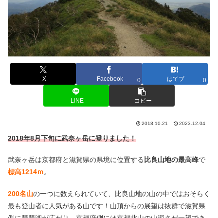
X
Facebook
はてブ
0
0
LINE
コピー
2018.10.21
2023.12.04
2018年8月下旬に武奈ヶ岳に登りました！
武奈ヶ岳は京都府と滋賀県の県境に位置する
比良山地の最高峰
で
標高1214ｍ
。
200名山
の一つに数えられていて、比良山地の山の中ではおそらく
最も登山者に人気がある山です！山頂からの展望は抜群で滋賀県
側に琵琶湖が広がり、京都府側には京都北山の山深さが一望でき