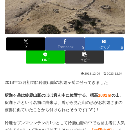
X
Facebook
はてブ
0
0
LINE
コピー
2018.12.09
2023.12.04
2018年12月初旬に鈴鹿山脈の釈迦ヶ岳に登ってきました！
釈迦ヶ岳は鈴鹿山脈のほぼ真ん中に位置する、標高
1092ｍ
の山
。
釈迦ヶ岳という名前に由来は、麓から見た山の形がお釈迦さまの
寝姿に似ていたことから付けられたそうです(ﾟ∀ﾟ)！
鈴鹿セブンマウンテンの1つとして鈴鹿山脈の中でも登山者に人気
がある山で、山頂はさほど広くはないですが、
「大蔭のガレ」
を