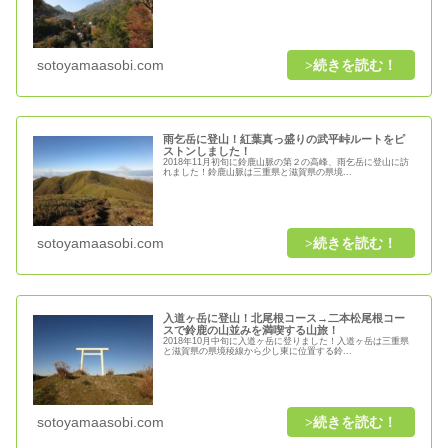
sotoyamaasobi.com
雨乞岳に登山！紅葉真っ盛りの武平峠ルートをピ
ストンしました！
2018年11月初旬に鈴鹿山脈の第２の高峰、雨乞岳に登山に訪
れました！鈴鹿山脈は三重県と滋賀県の県境...
sotoyamaasobi.com
入道ヶ岳に登山！北尾根コース→二本松尾根コー
スで鈴鹿の山並みを満喫する山旅！
2018年10月中旬に入道ヶ岳に登りました！入道ヶ岳は三重県
と滋賀県の県境稜線から少し東に位置する鈴...
sotoyamaasobi.com