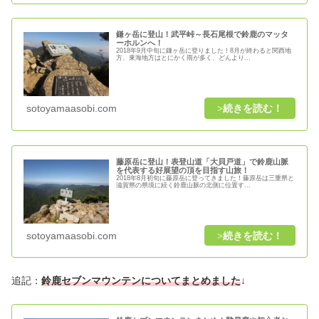
鎌ヶ岳に登山！武平峠～長石尾根で鈴鹿のマッタ
ーホルンへ！
2018年9月中旬に鎌ヶ岳に登りました！8月が終わると関西地
方、東海地方はとにかく雨が多く、どんより...
sotoyamaasobi.com
藤原岳に登山！表登山道「大貝戸道」で鈴鹿山脈
を代表する好展望の頂を目指す山旅！
2018年8月初旬に藤原岳に登ってきました！藤原岳は三重県と
滋賀県の県境に続く鈴鹿山脈の北側に位置す...
sotoyamaasobi.com
追記：
鈴鹿セブンマウンテンについてまとめました
↓