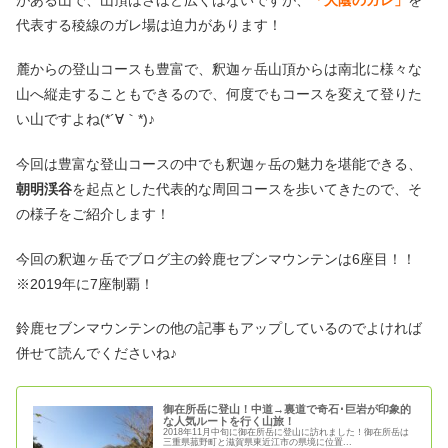
代表する稜線のガレ場は迫力があります！
麓からの登山コースも豊富で、釈迦ヶ岳山頂からは南北に様々な
山へ縦走することもできるので、何度でもコースを変えて登りた
い山ですよね(*´∀｀*)♪
今回は豊富な登山コースの中でも釈迦ヶ岳の魅力を堪能できる、
朝明渓谷
を起点とした代表的な周回コースを歩いてきたので、そ
の様子をご紹介します！
今回の釈迦ヶ岳でブログ主の鈴鹿セブンマウンテンは6座目！！
※2019年に7座制覇！
鈴鹿セブンマウンテンの他の記事もアップしているのでよければ
併せて読んでくださいね♪
御在所岳に登山！中道→裏道で奇石･巨岩が印象的
な人気ルートを行く山旅！
2018年11月中旬に御在所岳に登山に訪れました！御在所岳は
三重県菰野町と滋賀県東近江市の県境に位置...