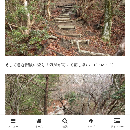
そして急な階段の登り！気温が高くて蒸し暑い…(´・ω・｀)
メニュー
ホーム
検索
トップ
サイドバー