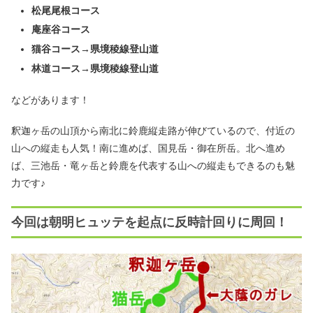
松尾尾根コース
庵座谷コース
猫谷コース→県境稜線登山道
林道コース→県境稜線登山道
などがあります！
釈迦ヶ岳の山頂から南北に鈴鹿縦走路が伸びているので、付近の
山への縦走も人気！南に進めば、国見岳・御在所岳。北へ進め
ば、三池岳・竜ヶ岳と鈴鹿を代表する山への縦走もできるのも魅
力です♪
今回は朝明ヒュッテを起点に反時計回りに周回！