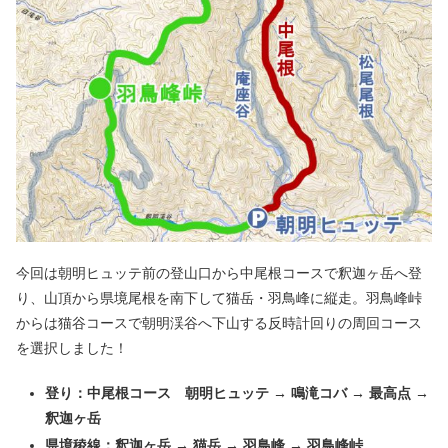
今回は朝明ヒュッテ前の登山口から中尾根コースで釈迦ヶ岳へ登
り、山頂から県境尾根を南下して猫岳・羽鳥峰に縦走。羽鳥峰峠
からは猫谷コースで朝明渓谷へ下山する反時計回りの周回コース
を選択しました！
登り：中尾根コース 朝明ヒュッテ → 鳴滝コバ → 最高点 →
釈迦ヶ岳
県境稜線：釈迦ヶ岳 → 猫岳 → 羽鳥峰 → 羽鳥峰峠