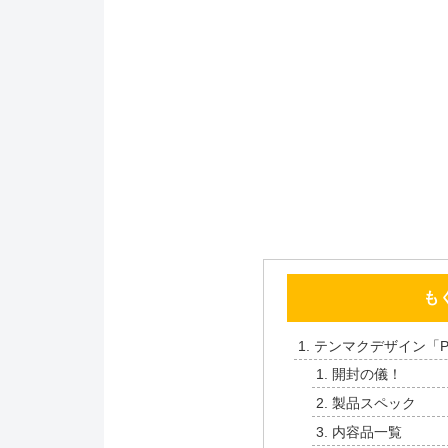
も
テンマクデザイン「PA
開封の儀！
製品スペック
内容品一覧