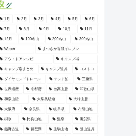
タ
グ
1月
2月
3月
4月
5月
6月
7月
8月
9月
10月
11月
12月
100名山
200名山
300名山
Weber
まつさか香肌イレブン
アウトドアレシピ
キャンプ場
キャンプ場まとめ
キャンプ道具
コストコ
ダイヤモンドトレール
テント泊
三重県
世界遺産
京都府
台高山脈
和歌山県
和泉山脈
大峯奥駈道
大峰山脈
大阪府
奈良県
岐阜県
布引山地
樹氷
比良山地
温泉
滋賀県
熊野古道
琵琶湖
生駒山地
登山道具