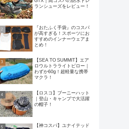
GTX｜高コスパの防水トレ
ランシューズをレビュー！
『おたふく手袋』のコスパ
が高すぎる！スポーツにお
すすめのインナーウェアま
とめ！
【SEA TO SUMMIT】エア
ロウルトラライトピロー｜
わずか60g！超軽量な携帯
マクラ！
【ロスコ】ブーニーハット
｜登山・キャンプで大活躍
の帽子！
【神コスパ】ユナイテッド