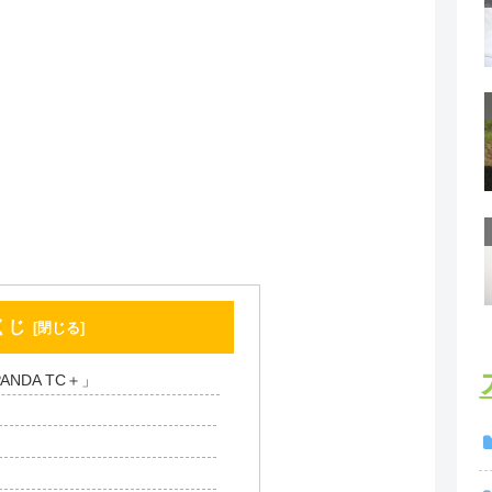
くじ
NDA TC＋」