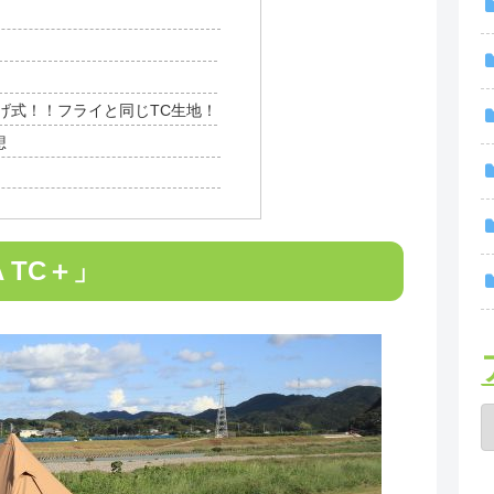
げ式！！フライと同じTC生地！
想
 TC＋」