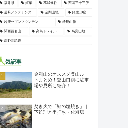
福井県
紅葉
葛城修験
西国三十三所
道具メンテナンス
金剛山地
鈴鹿10座
鈴鹿セブンマウンテン
鈴鹿山脈
関西百名山
高島トレイル
高見山地
高野参詣道
人
気記事
金剛山のオススメ登山ルー
トまとめ！登山口別に駐車
場や見所も紹介！
焚き火で「鮎の塩焼き」｜
下処理と串打ち・化粧塩