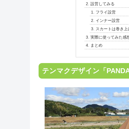
設営してみる
フライ設営
インナー設営
スカートは巻き上
実際に使ってみた感
まとめ
テンマクデザイン「PANDA