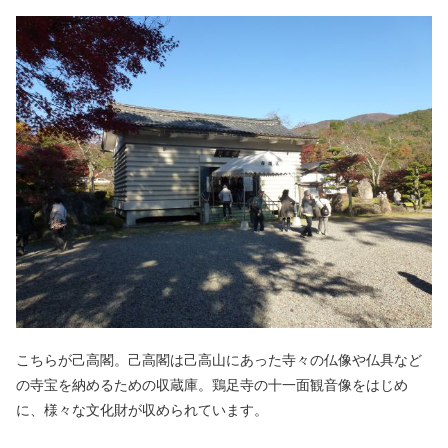
こちらが己高閣。己高閣は己高山にあった寺々の仏像や仏具など
の寺宝を納めるための収蔵庫。鶏足寺の十一面観音像をはじめ
に、様々な文化財が収められています。