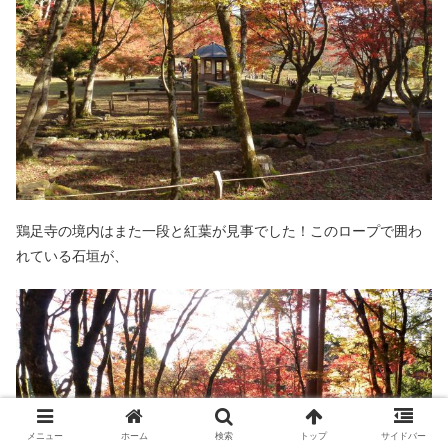
鶏足寺の境内はまた一段と紅葉が見事でした！このロープで囲わ
れている石垣が、
メニュー
ホーム
検索
トップ
サイドバー