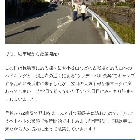
では、駐車場から散策開始♪
この日は長浜市にある賤ヶ岳や小谷山などの古戦場がある山への
ハイキングと、鶏足寺の近くにある”ウッディパル余呉”でキャンプ
するために長浜市に来ましたが、翌日の天気予報が雨マークに変
わってしまい、1泊2日で組んでいた予定が1日目にみっちり詰まっ
てしまいました。
早朝から2箇所で登山を楽しんだ後で鶏足寺に訪れたので、けっこ
うヘトヘトの状態で散策開始です！あまり前情報なしで鶏足寺に
来たから人の流れに乗って散策していきます！