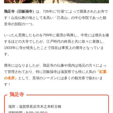
鶏足寺（旧飯福寺）
は、735年に”行基”によって開基されたお寺で
す！山岳仏教の地として名高い「己高山」の中心寺院であった観
音寺の別院の一つ。
いったん荒廃したものを799年に最澄が再興し、中世には僧兵を擁
するほどの大寺でしたが、江戸時代の終焉と共に徐々に衰微し、
1933年に寺が焼失したことで現在は事実上の廃寺となっていま
す。
廃寺にはなりましたが、鶏足寺の仏像や境内は地元の方々によっ
て管理されており、特に旧飯福寺は滋賀県でも特に人気の
「紅葉
の名所」
として、見頃のシーズンには多くの観光客で賑わいま
す！
鶏足寺
場所：滋賀県長浜市木之本町古橋
拝観時間：9:00~16:00
※