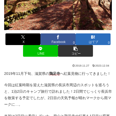
X
Facebook
はてブ
0
0
LINE
コピー
2019.11.27
2023.12.04
2019年11月下旬、滋賀県の
鶏足寺
へ紅葉見物に行ってきました！
今回は紅葉時期を迎えた滋賀県の長浜市周辺のスポットを巡ろう
と、1泊2日のキャンプ旅行で訪れました！2日間でじっくり長浜市
を散策する予定でしたが、2日目の天気予報が晴れマークから雨マ
ークに…。