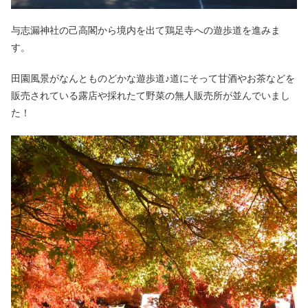
与志漏神社の己高閣から境内を出て鶏足寺への遊歩道を進みま
す。
田園風景がなんとものどかな遊歩道♪道にそって甘酒やお茶などを
販売されている露店や採れたて野菜の無人販売所が並んでいまし
た！