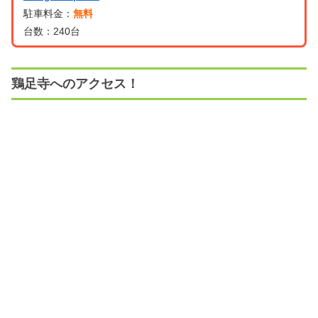
駐車料金：
無料
台数：240台
鶏足寺へのアクセス！