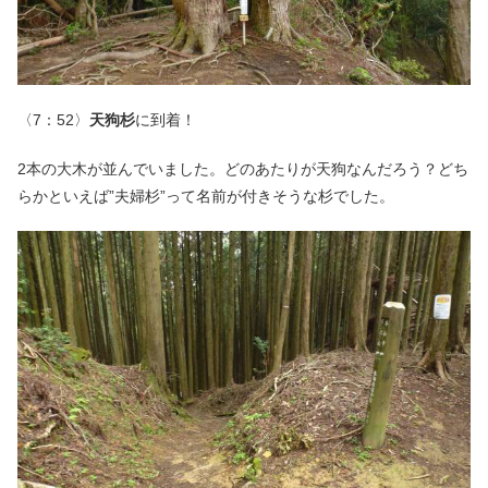
〈7：52〉
天狗杉
に到着！
2本の大木が並んでいました。どのあたりが天狗なんだろう？どち
らかといえば”夫婦杉”って名前が付きそうな杉でした。