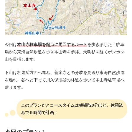
今回は
本山寺駐車場を起点に周回するルート
を歩きました！駐車
場から東海自然歩道を歩き本山寺を参拝。天狗杉を経てポンポン
山を目指します。
下山は釈迦岳方面へ進み、善峯寺との分岐を見送り東海自然歩道
を離れ、谷へと下って川久保渓谷の林道を歩いて本山寺駐車場へ
戻ります。
このプランだとコースタイムは4時間20分ほど。休憩込
みで５時間で計画！