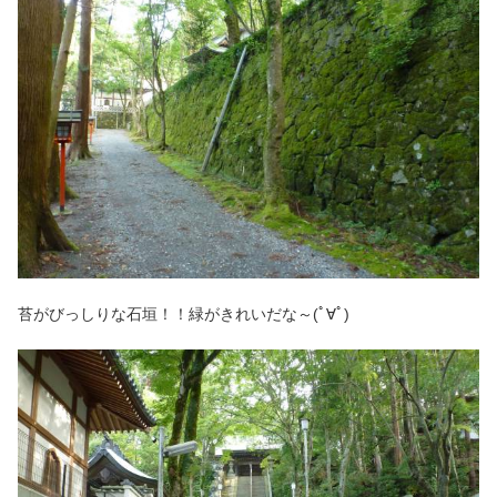
苔がびっしりな石垣！！緑がきれいだな～(ﾟ∀ﾟ)