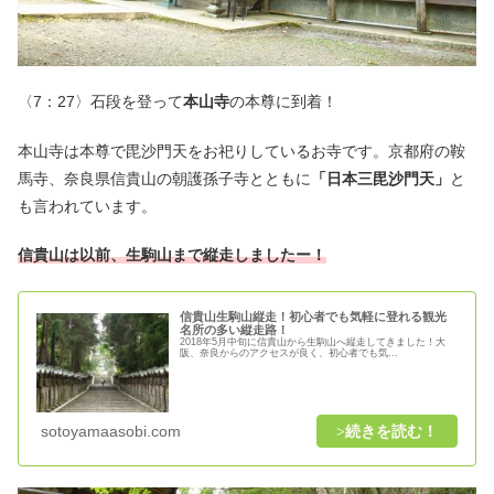
〈7：27〉石段を登って
本山寺
の本尊に到着！
本山寺は本尊で毘沙門天をお祀りしているお寺です。京都府の鞍
馬寺、奈良県信貴山の朝護孫子寺とともに
「日本三毘沙門天」
と
も言われています。
信貴山は以前、生駒山まで縦走しましたー！
信貴山生駒山縦走！初心者でも気軽に登れる観光
名所の多い縦走路！
2018年5月中旬に信貴山から生駒山へ縦走してきました！大
阪、奈良からのアクセスが良く、初心者でも気...
sotoyamaasobi.com