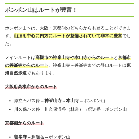
ポンポン山はルートが豊富！
ポンポン山へは、大阪・京都側のどちらからも登ることができま
す。
山頂を中心に四方にルートが整備されていて非常に豊富
でし
た。
メインルートは
高槻市の神峯山寺や本山寺からのルート
と
京都市
の善峯寺からのルート
。神峯山寺～善峯寺までの登山ルートは
東
海自然歩道
でもあります。
大阪府高槻市からのルート
原立石バス停→
神峯山寺→本山寺
→ポンポン山
川久保バス停→川久保渓谷（林道）→釈迦岳→ポンポン山
京都側からのルート
善峯寺→
釈迦岳→ポンポン山