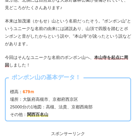
見どころがたくさんあります♪
本来は加茂瀬（かもせ）山という名前だったそう。”ポンポン山”と
いうユニークな名前の由来には諸説あり、山頂で四股を踏むとポ
ンポンと音がしたからという説や、”本山寺”が訛ったという説など
があります。
今回はそんなユニークな名前のポンポン山へ、
本山寺を起点に周
回
しました！
ポンポン山の基本データ！
標高：
679ｍ
場所：大阪府高槻市、京都府西京区
25000分の1地図：高槻、法貴、京都西南部
その他：
関西百名山
スポンサーリンク