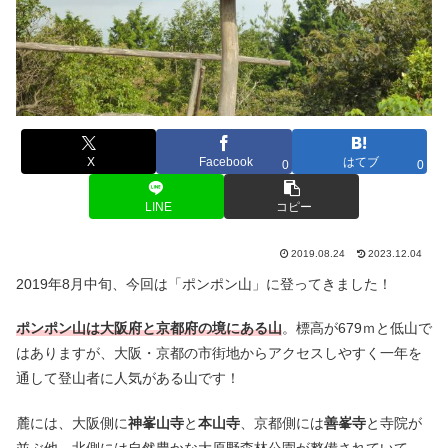
X
Facebook
はてブ
0
0
LINE
コピー
2019.08.24
2023.12.04
2019年8月中旬、今回は「ポンポン山」に登ってきました！
ポンポン山は大阪府と京都府の境にある山
。標高が679ｍと低山で
はありますが、大阪・京都の市街地からアクセスしやすく一年を
通して登山者に人気がある山です！
麓には、大阪側に
神峯山寺
と
本山寺
、京都側には
善峯寺
と寺院が
並ぶ他、北側には自然豊かな大原野森林公園が整備されていて、