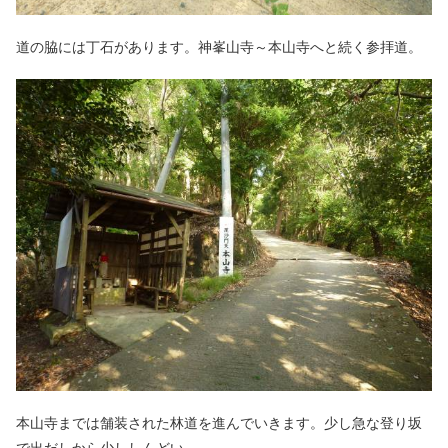
道の脇には丁石があります。神峯山寺～本山寺へと続く参拝道。
本山寺までは舗装された林道を進んでいきます。少し急な登り坂
で出だしから少ししんどい。