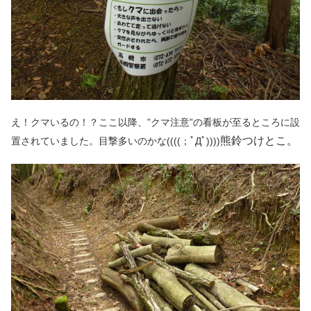
え！クマいるの！？ここ以降、”クマ注意”の看板が至るところに設
熊鈴つけとこ。
置されていました。目撃多いのかな((((；ﾟДﾟ))))