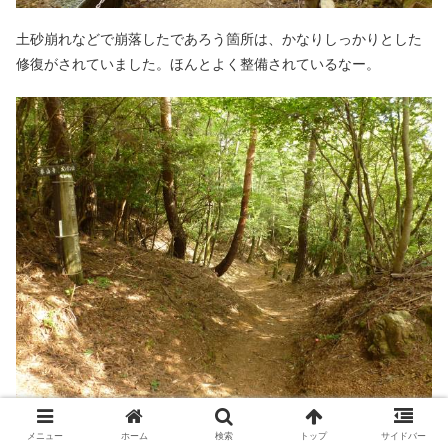
土砂崩れなどで崩落したであろう箇所は、かなりしっかりとした
修復がされていました。ほんとよく整備されているなー。
メニュー
ホーム
検索
トップ
サイドバー
この日は朝から曇り空で、たま～に晴れたり、また曇ったりの繰