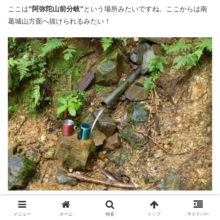
ここは
”阿弥陀山前分岐”
という場所みたいですね。ここからは南
葛城山方面へ抜けられるみたい！
分岐の先にある”錦明水”という水場。この日は気温が低めなので湧
メニュー
ホーム
検索
トップ
サイドバー
き水も冷たくて美味しい！マグカップに少しコケが生えていたけ