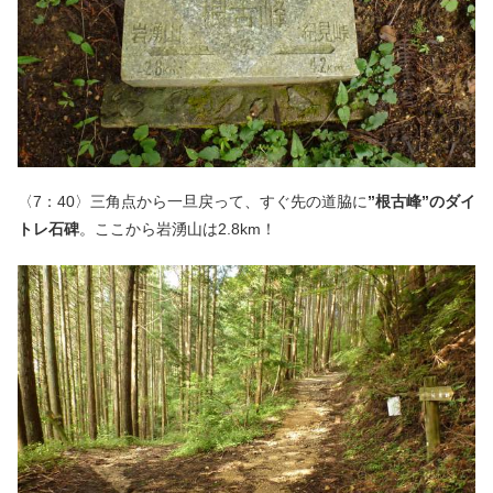
〈7：40〉三角点から一旦戻って、すぐ先の道脇に
”根古峰”のダイ
トレ石碑
。ここから岩湧山は2.8km！