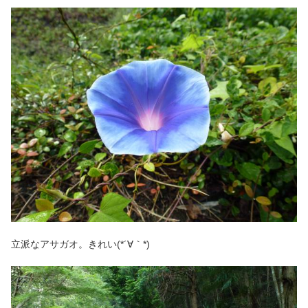
立派なアサガオ。きれい(*´∀｀*)