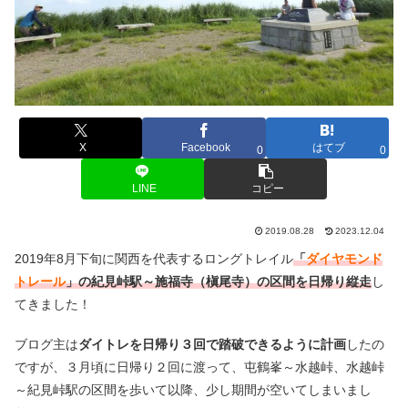
X
Facebook
はてブ
0
0
LINE
コピー
2019.08.28
2023.12.04
2019年8月下旬に関西を代表するロングトレイル
「
ダイヤモンド
トレール
」の紀見峠駅～施福寺（槇尾寺）の区間を日帰り縦走
し
てきました！
ブログ主は
ダイトレを日帰り３回で踏破できるように計画
したの
ですが、３月頃に日帰り２回に渡って、屯鶴峯～水越峠、水越峠
～紀見峠駅の区間を歩いて以降、少し期間が空いてしまいまし