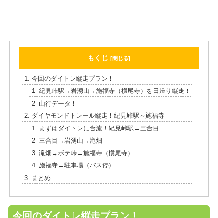
もくじ
今回のダイトレ縦走プラン！
紀見峠駅→岩湧山→施福寺（槇尾寺）を日帰り縦走！
山行データ！
ダイヤモンドトレール縦走！紀見峠駅～施福寺
まずはダイトレに合流！紀見峠駅→三合目
三合目→岩湧山→滝畑
滝畑→ボテ峠→施福寺（槇尾寺）
施福寺→駐車場（バス停）
まとめ
今回のダイトレ縦走プラン！