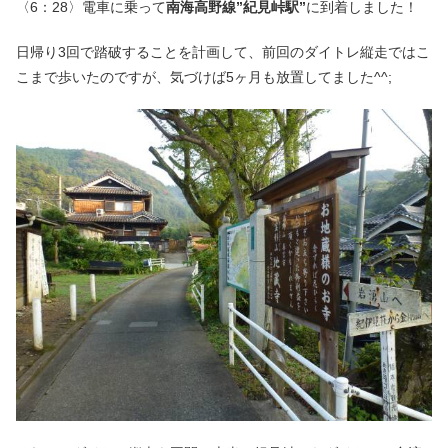
〈6：28〉電車に乗って
南海高野線”紀見峠駅”
に到着しました！
日帰り3回で踏破することを計画して、前回のダイトレ縦走ではこ
こまで歩いたのですが、気づけば5ヶ月も放置してました^^;