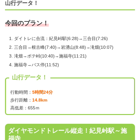
山行データ！
今回のプラン！
ダイトレに合流：紀見峠駅(6:28)→三合目(7:26)
三合目→根古峰(7:40)→岩湧山(8:48)→滝畑(10:07)
滝畑→ボテ峠(10:40)→施福寺(11:21)
施福寺→バス停(11:52)
山行データ！
行動時間：
5時間24分
歩行距離：
14.8km
高低差：655ｍ
ダイヤモンドトレール縦走！紀見峠駅～施
福寺