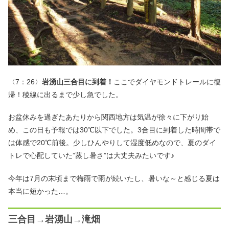
〈7：26〉
岩湧山三合目に到着！
ここでダイヤモンドトレールに復
帰！稜線に出るまで少し急でした。
お盆休みを過ぎたあたりから関西地方は気温が徐々に下がり始
め、この日も予報では30℃以下でした。3合目に到着した時間帯で
は体感で20℃前後。少しひんやりして湿度低めなので、夏のダイ
トレで心配していた”蒸し暑さ”は大丈夫みたいです♪
今年は7月の末頃まで梅雨で雨が続いたし、暑いな～と感じる夏は
本当に短かった…。
三合目→岩湧山→滝畑