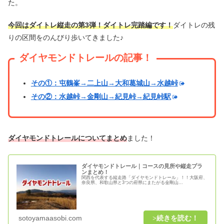
た。
今回はダイトレ縦走の第3弾！ダイトレ完踏編です！
ダイトレの残
りの区間をのんびり歩いてきました♪
ダイヤモンドトレールの記事！
その①：屯鶴峯→二上山→大和葛城山→水越峠
その②：水越峠→金剛山→紀見峠→紀見峠駅
ダイヤモンドトレールについてまとめ
ました！
ダイヤモンドトレール｜コースの見所や縦走プラ
ンまとめ！
関西を代表する縦走路「ダイヤモンドトレール」！！大阪府、
奈良県、和歌山県と3つの府県にまたがる金剛山...
sotoyamaasobi.com