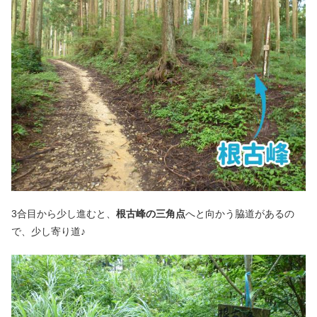
3合目から少し進むと、
根古峰の三角点
へと向かう脇道があるの
で、少し寄り道♪