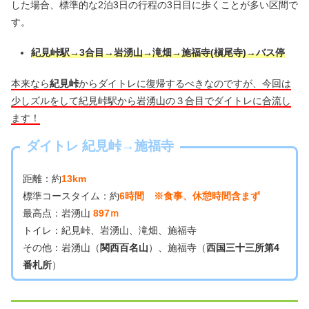
した場合、標準的な2泊3日の行程の3日目に歩くことが多い区間で
す。
紀見峠駅→3合目→岩湧山→滝畑→施福寺(槇尾寺)→バス停
本来なら
紀見峠
からダイトレに復帰するべきなのですが、今回は
少しズルをして紀見峠駅から岩湧山の３合目でダイトレに合流し
ます！
ダイトレ 紀見峠→施福寺
距離：約
13km
標準コースタイム：約
6時間 ※食事、休憩時間含まず
最高点：岩湧山
897ｍ
トイレ：紀見峠、岩湧山、滝畑、施福寺
その他：岩湧山（
関西百名山
）、施福寺（
西国三十三所第4
番札所
）