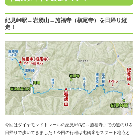
紀見峠駅→岩湧山→施福寺（槇尾寺）を日帰り縦
走！
今回はダイヤモンドトレールの紀見峠(駅)～施福寺までの道のりを
日帰りで歩いてきました！今回の行程は屯鶴峯をスタート地点と