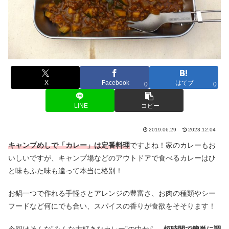
X
Facebook
はてブ
0
0
LINE
コピー
2019.06.29
2023.12.04
キャンプめしで「カレー」は定番料理
ですよね！家のカレーもお
いしいですが、キャンプ場などのアウトドアで食べるカレーはひ
と味もふた味も違って本当に格別！
お鍋一つで作れる手軽さとアレンジの豊富さ、お肉の種類やシー
フードなど何にでも合い、スパイスの香りが食欲をそそります！
今回はそんな”みんな大好きなカレー”の中から、
短時間で簡単に調