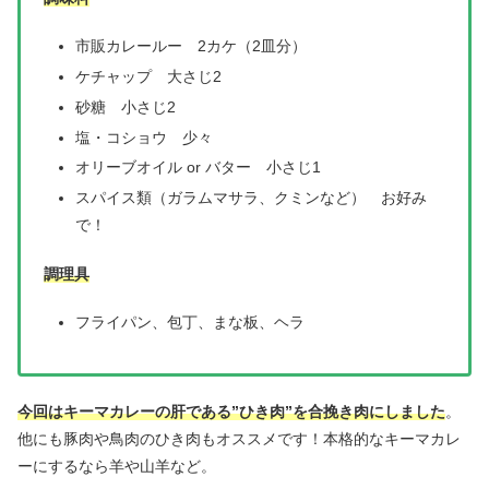
市販カレールー 2カケ（2皿分）
ケチャップ 大さじ2
砂糖 小さじ2
塩・コショウ 少々
オリーブオイル or バター 小さじ1
スパイス類（ガラムマサラ、クミンなど） お好み
で！
調理具
フライパン、包丁、まな板、ヘラ
今回はキーマカレーの肝である”ひき肉”を合挽き肉にしました
。
他にも豚肉や鳥肉のひき肉もオススメです！本格的なキーマカレ
ーにするなら羊や山羊など。