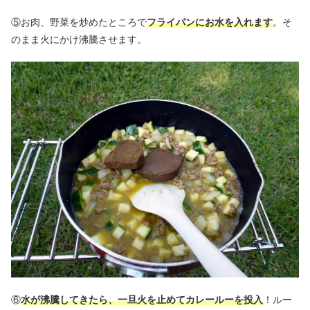
⑤お肉、野菜を炒めたところで
フライパンにお水を入れます
。そ
のまま火にかけ沸騰させます。
⑥
水が沸騰してきたら、一旦火を止めてカレールーを投入
！ルー