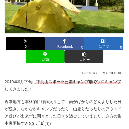
X
Facebook
はてブ
0
0
LINE
コピー
2019.06.28
2023.12.04
2019年6月下旬に
下北山スポーツ公園キャンプ場でソロキャンプ
してきました！
近畿地方も本格的に梅雨入りして、雨がばかりのどんよりした日
が続き、なかなかキャンプだったり、山登りだったりのアウトド
ア遊びが出来ずに悶々とした日々を過ごしていました。
夕方の集
中豪雨怖すぎ((((；ﾟДﾟ))))