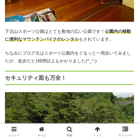
下北山スポーツ公園はとても敷地の広い公園です！
公園内の移動
に便利なマウンテンバイクのレンタル
もされています。
ちなみにブログ主はスポーツ公園内をぐるっと一周歩いてみまし
たが、徒歩だと1時間以上もかかりました(^_^;)
セキュリティ面も万全！
メニュー
ホーム
検索
トップ
サイドバー