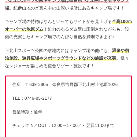
下北山スポーツ公園キャンプ場は
奈良県下北山村
にあるキャンプ
場
。紀伊山地のど真ん中の山深い場所にあるキャンプ場です！
キャンプ場の特徴はなんといってもサイトから見上げる
全高100ｍ
オーバーの池原ダム
！迫力のあるダム壁に圧倒されながらも、設
備の充実したキャンプ場でのんびり自然を満喫できます♪
下北山スポーツ公園の敷地内にはキャンプ場の他にも、
温泉や宿
泊施設、遊具広場やスポーツグラウンドなどの施設が充実
。様々
なレジャーが楽しめる複合リゾート施設です！
住所：〒639-3805 奈良県吉野郡下北山村上池原1026
TEL：0746-85-2177
営業時期：通年
チェックIN／OUT：12:00～17:00／～翌日11:00まで