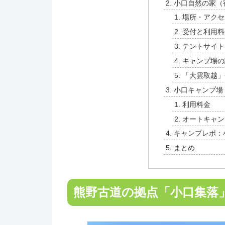
小口自然の家（
場所・アクセ
受付と利用料
テントサイト
キャンプ場の
「大雲取越」
小口キャンプ場
利用料金
オートキャン
キャンプレポ：
まとめ
熊野古道の拠点「小口集落