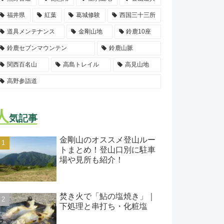
福井県
紅葉
葛城修験
西国三十三所
道具メンテナンス
金剛山地
鈴鹿10座
鈴鹿セブンマウンテン
鈴鹿山脈
関西百名山
高島トレイル
高見山地
高野参詣道
人
気記事
金剛山のオススメ登山ルー
トまとめ！登山口別に駐車
場や見所も紹介！
焚き火で「鮎の塩焼き」｜
下処理と串打ち・化粧塩