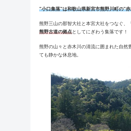
”小口集落”は和歌山県新宮市熊野川町の”
熊野三山の那智大社と本宮大社をつなぐ、
熊野古道の拠点
としてにぎわう集落です！
熊野の山々と赤木川の清流に囲まれた自然
ても静かな休息地。