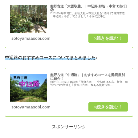
熊野古道「大雲取越」｜中辺路 那智→本宮 1泊2日
②
2020年4月中旬に、那智大社→本宮大社を1泊2日で熊野古道
「中辺路」を歩いてきました！今回の記事は...
sotoyamaasobi.com
中辺路のおすすめコースについてまとめました
↓
熊野古道「中辺路」｜おすすめコースを難易度別
に紹介！
熊野三山に至る参詣道「熊野古道」！中辺路は本宮、新宮、那
智の3つの聖地を直接結ぶ古道。数ある熊野古道...
sotoyamaasobi.com
スポンサーリンク