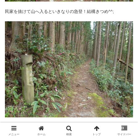
民家を抜けて山へ入るといきなりの急登！結構きつめ^^;
お！30の番号標識！大雲取越が29番までだったのでここからカウ
ントをリスタート！
メニュー
ホーム
検索
トップ
サイドバー