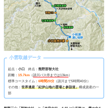
小雲取越データ
起点：
小口
終点：
熊野那智大社
距離：
15.7km
（
請川バス停までは13km
）
標準コースタイム：
6時間20分
（請川まで5時間40分）
その他：
世界遺産「紀伊山地の霊場と参詣道」
構成資産の一
部