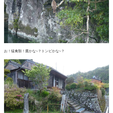
お！猛禽類！鷹かな~？トンビかな~？