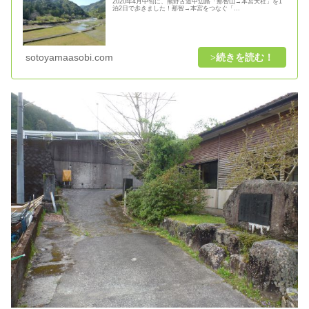
2020年4月中旬に、熊野古道中辺路「那智山→本宮大社」を1
泊2日で歩きました！那智→本宮をつなぐ「...
sotoyamaasobi.com