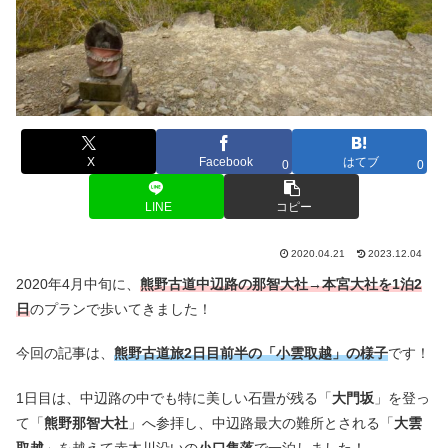
X
Facebook
はてブ
0
0
LINE
コピー
2020.04.21
2023.12.04
2020年4月中旬に、
熊野古道中辺路の那智大社→本宮大社を1泊2
日
のプランで歩いてきました！
今回の記事は、
熊野古道旅2日目前半の「
小雲取越
」の様子
です！
1日目は、中辺路の中でも特に美しい石畳が残る「
大門坂
」を登っ
て「
熊野那智大社
」へ参拝し、中辺路最大の難所とされる「
大雲