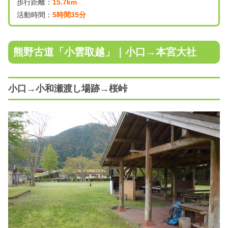
歩行距離：
15.7km
活動時間：
5時間35分
熊野古道「小雲取越」｜小口→本宮大社
小口→小和瀬渡し場跡→桜峠