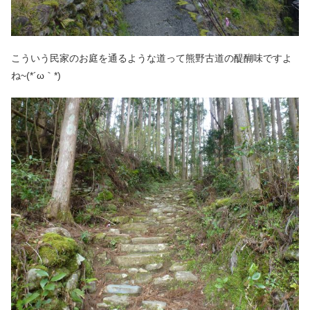
こういう民家のお庭を通るような道って熊野古道の醍醐味ですよ
ね~(*´ω｀*)