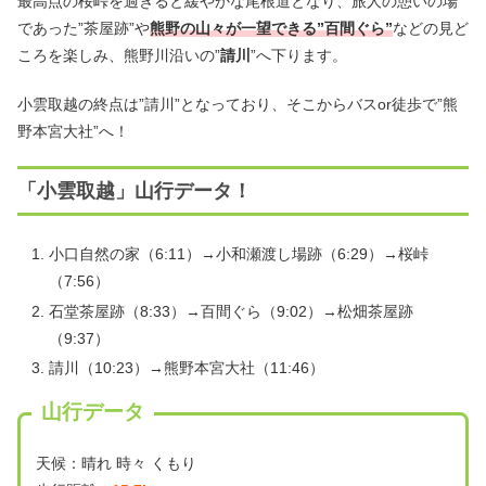
最高点の桜峠を過ぎると緩やかな尾根道となり、旅人の憩いの場
であった”茶屋跡”や
熊野の山々が一望できる”百間ぐら”
などの見ど
ころを楽しみ、熊野川沿いの”
請川
”へ下ります。
小雲取越の終点は”請川”となっており、そこからバスor徒歩で”熊
野本宮大社”へ！
「小雲取越」山行データ！
小口自然の家（6:11）→小和瀬渡し場跡（6:29）→桜峠
（7:56）
石堂茶屋跡（8:33）→百間ぐら（9:02）→松畑茶屋跡
（9:37）
請川（10:23）→熊野本宮大社（11:46）
山行データ
天候：晴れ 時々 くもり