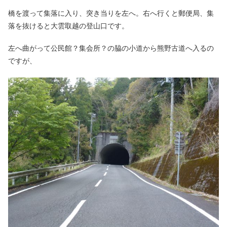
橋を渡って集落に入り、突き当りを左へ。右へ行くと郵便局、集
落を抜けると大雲取越の登山口です。
左へ曲がって公民館？集会所？の脇の小道から熊野古道へ入るの
ですが、