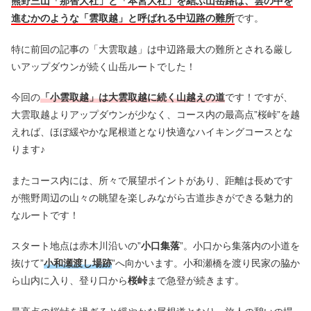
熊野三山「那智大社」と「本宮大社」を結ぶ山岳路は、雲の中を
進むかのような「雲取越」と呼ばれる中辺路の難所
です。
特に前回の記事の「大雲取越」は中辺路最大の難所とされる厳し
いアップダウンが続く山岳ルートでした！
今回の
「小雲取越」は大雲取越に続く山越えの道
です！ですが、
大雲取越よりアップダウンが少なく、コース内の最高点”桜峠”を越
えれば、ほぼ緩やかな尾根道となり快適なハイキングコースとな
ります♪
またコース内には、所々で展望ポイントがあり、距離は長めです
が熊野周辺の山々の眺望を楽しみながら古道歩きができる魅力的
なルートです！
スタート地点は赤木川沿いの”
小口集落
”。小口から集落内の小道を
抜けて”
小和瀬渡し場跡
”へ向かいます。小和瀬橋を渡り民家の脇か
ら山内に入り、登り口から
桜峠
まで急登が続きます。