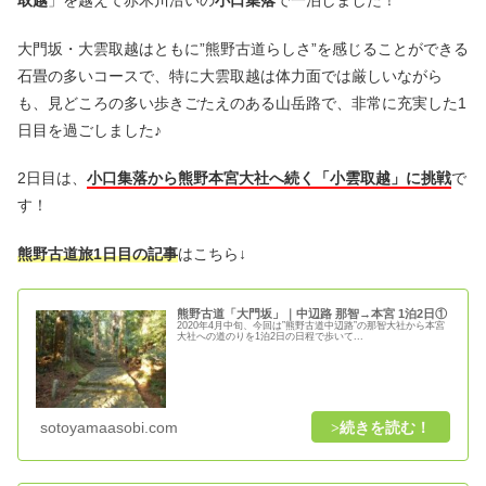
取越
」を越えて赤木川沿いの
小口集落
で一泊しました！
大門坂・大雲取越はともに”熊野古道らしさ”を感じることができる
石畳の多いコースで、特に大雲取越は体力面では厳しいながら
も、見どころの多い歩きごたえのある山岳路で、非常に充実した1
日目を過ごしました♪
2日目は、
小口集落から熊野本宮大社へ続く「小雲取越」に挑戦
で
す！
熊野古道旅1日目の記事
はこちら↓
熊野古道「大門坂」｜中辺路 那智→本宮 1泊2日①
2020年4月中旬、今回は”熊野古道中辺路”の那智大社から本宮
大社への道のりを1泊2日の日程で歩いて...
sotoyamaasobi.com