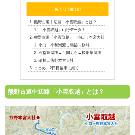
もくじ
熊野古道中辺路「小雲取越」とは？
「小雲取越」山行データ！
熊野古道「小雲取越」｜小口→本宮大社
小口→小和瀬渡し場跡→桜峠
石堂茶屋跡→百間ぐら→松畑茶屋跡
請川→熊野本宮大社
まとめ・2日目後半に続く
熊野古道中辺路「小雲取越」とは？