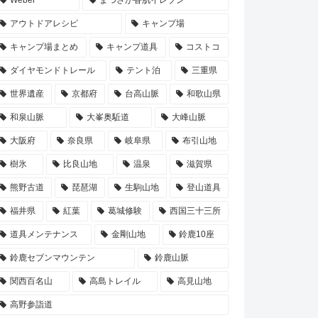
アウトドアレシピ
キャンプ場
キャンプ場まとめ
キャンプ道具
コストコ
ダイヤモンドトレール
テント泊
三重県
世界遺産
京都府
台高山脈
和歌山県
和泉山脈
大峯奥駈道
大峰山脈
大阪府
奈良県
岐阜県
布引山地
樹氷
比良山地
温泉
滋賀県
熊野古道
琵琶湖
生駒山地
登山道具
福井県
紅葉
葛城修験
西国三十三所
道具メンテナンス
金剛山地
鈴鹿10座
鈴鹿セブンマウンテン
鈴鹿山脈
関西百名山
高島トレイル
高見山地
高野参詣道