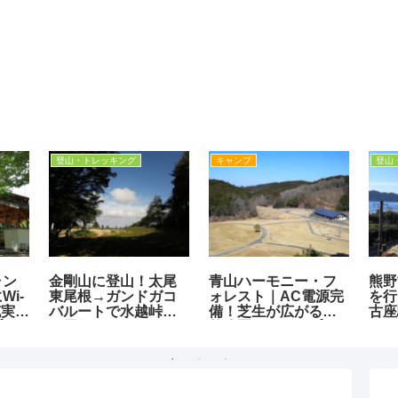
登山・トレッキング
山域まとめ
登山
路」
大旗山（楊柳山）に
高見山地｜おすすめ
皆子
鬼山
登山！僧兵の道を辿
登山コースとお立ち
根ル
大曽
り南北朝時代の城跡
寄り情報まとめ
京都
駅
へ！