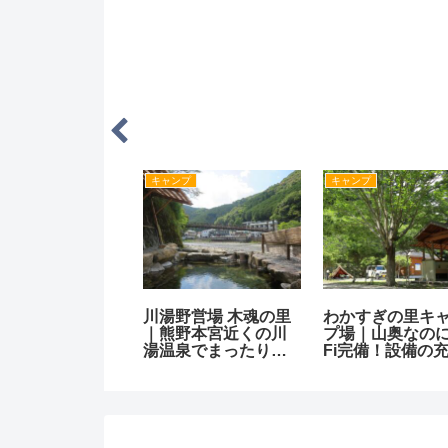
・トレッキング
登山・トレッキング
登山・トレッキング
佐山にハイキン
日高富士「真妻山」
熊野古道「伊勢
キリシタン大名
に登山！大滝川森林
を巡る！⑪「八
跡と神武東征伝
公園から『上人道』
越え」尾鷲駅・
里山！
で360度パノラマの山
根浦駅～三木里
頂へ！