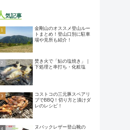
人
気記事
金剛山のオススメ登山ルー
トまとめ！登山口別に駐車
場や見所も紹介！
焚き火で「鮎の塩焼き」｜
下処理と串打ち・化粧塩
コストコの三元豚スペアリ
ブでBBQ！切り方と漬けダ
レのレシピ！
ヌバックレザー登山靴の