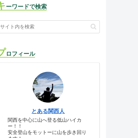
キ
ーワードで検索
プ
ロフィール
とある関西人
関西を中心に山へ登る低山ハイカ
ー！！
安全登山をモットーに山を歩き回り