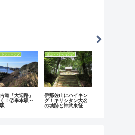
・トレッキング
備忘録
登山・トレッキング
山に登山！東尾
【ロスコ】ミリタリ
熊野古道『本宮
ート（仲平）で
ーブランケットの”ニ
を辿る！①「有
府の最高峰へ！
オイ”取りをしてみ
神木」熊野市駅
た！
の窟神社～横垣
り口