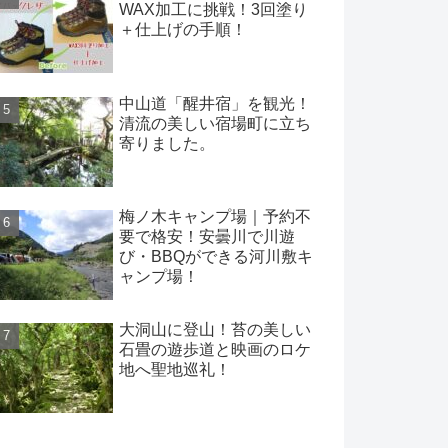
WAX加工に挑戦！3回塗り
＋仕上げの手順！
中山道「醒井宿」を観光！
清流の美しい宿場町に立ち
寄りました。
梅ノ木キャンプ場｜予約不
要で格安！安曇川で川遊
び・BBQができる河川敷キ
ャンプ場！
大洞山に登山！苔の美しい
石畳の遊歩道と映画のロケ
地へ聖地巡礼！