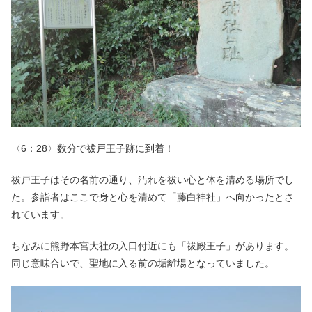
〈6：28〉数分で祓戸王子跡に到着！
祓戸王子はその名前の通り、汚れを祓い心と体を清める場所でし
た。参詣者はここで身と心を清めて「藤白神社」へ向かったとさ
れています。
ちなみに熊野本宮大社の入口付近にも「祓殿王子」があります。
同じ意味合いで、聖地に入る前の垢離場となっていました。