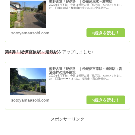
熊野古道「紀伊路」｜②布施屋駅～海南駅
2020年8月下旬、今回は熊野古道「紀伊路」を歩いてきまし
た！前回は大阪・和歌山の境である山中渓駅か...
sotoyamaasobi.com
第4弾！紀伊宮原駅～湯浅駅
をアップしました↓
熊野古道「紀伊路」｜④紀伊宮原駅～湯浅駅＋醤
油発祥の地を散策
2020年8月下旬、今回は熊野古道「紀伊路」を歩いてきまし
た！前回のパート３では、海南市・藤白神社か...
sotoyamaasobi.com
スポンサーリンク