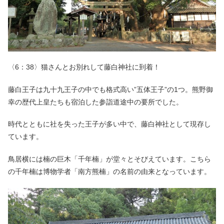
〈6：38〉猫さんとお別れして藤白神社に到着！
藤白王子は九十九王子の中でも格式高い”五体王子”の1つ。熊野御
幸の歴代上皇たちも宿泊した参詣道途中の要所でした。
時代とともに社を失った王子が多い中で、藤白神社として現存し
ています。
鳥居横には楠の巨木「千年楠」が堂々とそびえています。こちら
の千年楠は博物学者「南方熊楠」の名前の由来となっています。