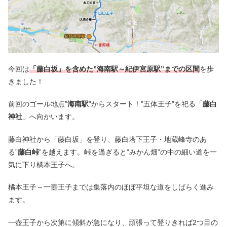
今回は
「藤白坂」を含めた”海南駅～紀伊宮原駅”までの区間
を歩
きました！
前回のゴール地点”
海南駅
”からスタート！”五体王子”を祀る「
藤白
神社
」へ向かいます。
藤白神社から「藤白坂」を登り、藤白塔下王子・地蔵峰寺のあ
る”
藤白峠
”を越えます。峠を過ぎると”みかん畑”の中の細い道を一
気に下り橘本王子へ。
橘本王子～一壺王子までは集落内のほぼ平坦な道をしばらく進み
ます。
一壺王子から次第に傾斜が急になり、頑張って登りきれば2つ目の