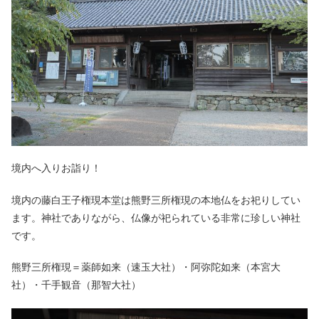
境内へ入りお詣り！
境内の藤白王子権現本堂は熊野三所権現の本地仏をお祀りしてい
ます。神社でありながら、仏像が祀られている非常に珍しい神社
です。
熊野三所権現＝薬師如来（速玉大社）・阿弥陀如来（本宮大
社）・千手観音（那智大社）