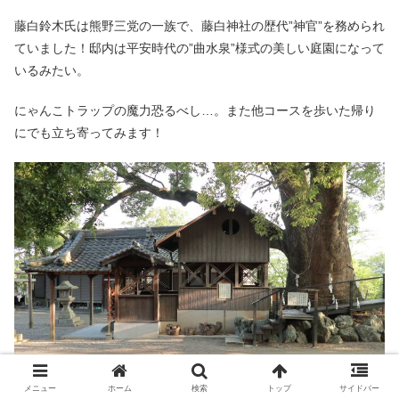
藤白鈴木氏は熊野三党の一族で、藤白神社の歴代”神官”を務められ
ていました！邸内は平安時代の”曲水泉”様式の美しい庭園になって
いるみたい。
にゃんこトラップの魔力恐るべし…。また他コースを歩いた帰り
にでも立ち寄ってみます！
メニュー
ホーム
検索
トップ
サイドバー