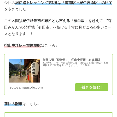
今回の
紀伊路トレッキング第3弾は「海南駅～紀伊宮原駅」の区間
を歩きました！
この区間は
紀伊路最初の難所とも言える「藤白坂」
を越えて、”有
田みかん”の発祥地「有田市」へ抜ける非常に見どころの多いコー
スとなります！！
①山中渓駅～布施屋駅
はこちら↓
熊野古道「紀伊路」｜①山中渓駅～布施屋駅
2020年8月中旬、今回は熊野古道「紀伊路」の山中渓駅～布施
屋駅までの区間を歩いてきました！ここ数年...
sotoyamaasobi.com
前回の記事
はこちら↓