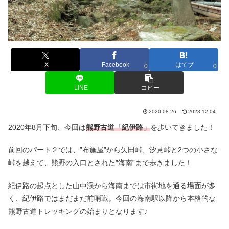
X
Facebook
はてブ
0
0
LINE
コピー
2020.08.26
2023.12.04
2020年8月下旬、今回は
熊野古道「紀伊路」
を歩いてきました！
前回のパート２では、”布施屋”から矢田峠、汐見峠と2つの小さな
峠を越えて、熊野の入口とされた”海南”まで歩きました！
紀伊路の起点とした山中渓から海南までは市街地を通る場面が多
く、紀伊路ではまだまだ前哨戦。今回の海南駅以降から本格的な
熊野古道トレッキングの始まりとなります♪