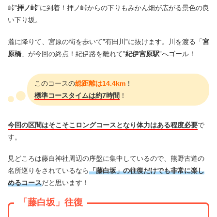
峠”
拝ノ峠
”に到着！拝ノ峠からの下りもみかん畑が広がる景色の良
い下り坂。
麓に降りて、宮原の街を歩いて”有田川”に抜けます。川を渡る「
宮
原橋
」が今回の終点！紀伊路を離れて”
紀伊宮原駅
”へゴール！
このコースの
総距離は14.4km
！
標準コースタイムは約7時間
！
今回の区間はそこそこロングコースとなり体力はある程度必要
で
す。
見どころは藤白神社周辺の序盤に集中しているので、熊野古道の
名所巡りをされているなら
「藤白坂」の往復だけでも非常に楽し
めるコース
だと思います！
「藤白坂」往復