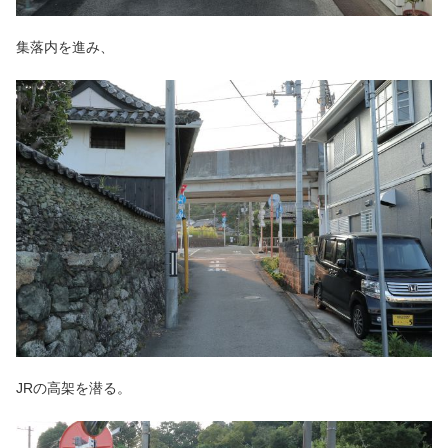
集落内を進み、
JRの高架を潜る。