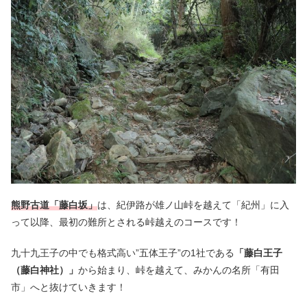
熊野古道「藤白坂」
は、紀伊路が雄ノ山峠を越えて「紀州」に入
って以降、最初の難所とされる峠越えのコースです！
九十九王子の中でも格式高い”五体王子”の1社である
「藤白王子
（藤白神社）」
から始まり、峠を越えて、みかんの名所「有田
市」へと抜けていきます！