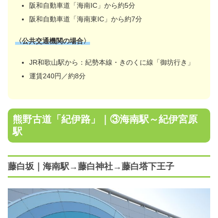
阪和自動車道「海南IC」から約5分
阪和自動車道「海南東IC」から約7分
〈公共交通機関の場合〉
JR和歌山駅から：紀勢本線・きのくに線「御坊行き」
運賃240円／約8分
熊野古道「紀伊路」｜③海南駅～紀伊宮原
駅
藤白坂｜海南駅→藤白神社→藤白塔下王子