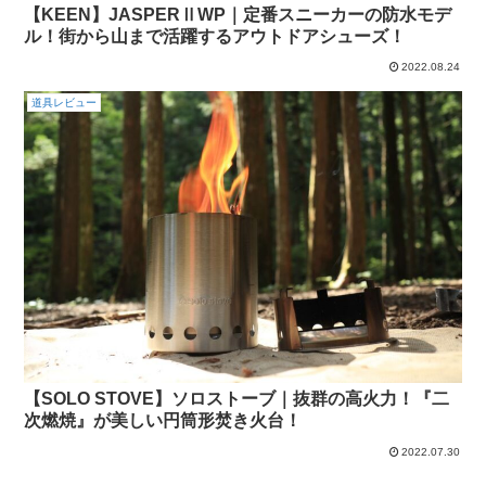
【KEEN】JASPERⅡWP｜定番スニーカーの防水モデ
ル！街から山まで活躍するアウトドアシューズ！
2022.08.24
道具レビュー
【SOLO STOVE】ソロストーブ｜抜群の高火力！『二
次燃焼』が美しい円筒形焚き火台！
2022.07.30