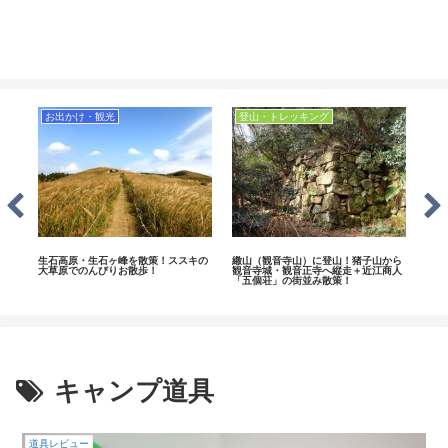
お出かけ・観光
登山・トレッキング
お
熊野
生石高原・生石ヶ峰を散策！ススキの
繖山（観音寺山）に登山！猪子山から
近江
大草原でのんびりお散歩！
観音寺城・観音正寺へ縦走＋近江商人
幡堀
「五個荘」の街並み散策！
キャンプ道具
道具レビュー